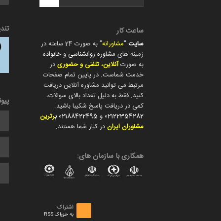
تند
ساعت کار
سایت
"
مشاورانه
" به صورت 24 ساعته در
زمینه های
مشاوره روانشناسی
و
خانواده
به صورت
آنلاین، تلفنی و حضوری
در
خدمت شماست. در پایین تمام صفحات
مرتبط می توانید مشاوره آنلاین دریافت
کنید. فقط به دلیل تعداد بالای سوالات،
پیو
کمی در دریافت پاسخ شکیبا باشید.
02122354282
و
02188422495
ب
رترین
مشاوران ایران
در کنار شما هستند.
همکاری با سازمان های:
اشتراک
به خوراک RSS