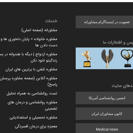
خدمات
عضویت در اینستاگرام مشاورانه
مشاورانه (صفحه اصلی)
مشاوره خانواده = پایان دلخوری ها و ا
یس و افتخارات ما
دست دادن ها
مشاوره ازدواج | دیگه با هندوانه در بس
زندگیتو نابود نکن
مشاوره تلفنی با برترین های ایران
مشاوره آنلاین (صفحه مشاوره پرسش 
پاسخ)
ندهای سایت
تست روانشناسی به همراه تحلیل
انجمن روانشناسی آمریکا
مشاوره روانشناسی و درمان های
تضمینی
کانون مشاوران ایران
مشاوره تحصیلی و استعدادیابی
معجزه برای درمان افسردگی
Medical news