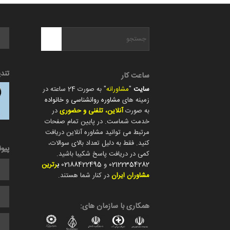
تند
ساعت کار
سایت
"
مشاورانه
" به صورت 24 ساعته در
زمینه های
مشاوره روانشناسی
و
خانواده
به صورت
آنلاین، تلفنی و حضوری
در
خدمت شماست. در پایین تمام صفحات
مرتبط می توانید مشاوره آنلاین دریافت
کنید. فقط به دلیل تعداد بالای سوالات،
پیو
کمی در دریافت پاسخ شکیبا باشید.
02122354282
و
02188422495
ب
رترین
مشاوران ایران
در کنار شما هستند.
همکاری با سازمان های: