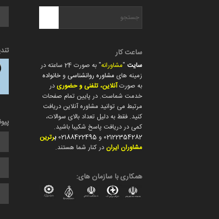
تند
ساعت کار
سایت
"
مشاورانه
" به صورت 24 ساعته در
زمینه های
مشاوره روانشناسی
و
خانواده
به صورت
آنلاین، تلفنی و حضوری
در
خدمت شماست. در پایین تمام صفحات
مرتبط می توانید مشاوره آنلاین دریافت
کنید. فقط به دلیل تعداد بالای سوالات،
پیو
کمی در دریافت پاسخ شکیبا باشید.
02122354282
و
02188422495
ب
رترین
مشاوران ایران
در کنار شما هستند.
همکاری با سازمان های: