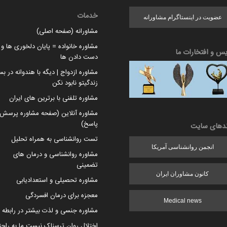
خدمات
عضویت در اینستاگرام مشاورانه
مشاورانه (صفحه اصلی)
مشاوره خانواده = پایان دلخوری ها و ا
یس و افتخارات ما
دست دادن ها
مشاوره ازدواج | دیگه با هندوانه در بس
زندگیتو نابود نکن
مشاوره تلفنی با برترین های ایران
مشاوره آنلاین (صفحه مشاوره پرسش 
پاسخ)
ندهای سایت
تست روانشناسی به همراه تحلیل
انجمن روانشناسی آمریکا
مشاوره روانشناسی و درمان های
تضمینی
کانون مشاوران ایران
مشاوره تحصیلی و استعدادیابی
معجزه برای درمان افسردگی
Medical news
مشاوره جنسی و لذت بیشتر در رابطه
اختلال روان ترسناک نیست ما به راح