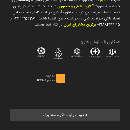
سایت
"
مشاورانه
" به صورت 24 ساعته در زمینه های
مشاوره روانشناسی
و
خانواده
به صورت
آنلاین، تلفنی و حضوری
در خدمت شماست. در پایین
تمام صفحات مرتبط می توانید مشاوره آنلاین دریافت کنید. فقط به دلیل
تعداد بالای سوالات، کمی در دریافت پاسخ شکیبا باشید.
02122354282
و
02188422495
ب
رترین مشاوران ایران
در کنار شما هستند.
همکاری با سازمان های:
اشتراک
به خوراک RSS
عضویت در اینستاگرام مشاورانه