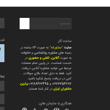
تند
ساعت کار
سایت
"
مشاورانه
" به صورت 24 ساعته در
زمینه های
مشاوره روانشناسی
و
خانواده
به صورت
آنلاین، تلفنی و حضوری
در
خدمت شماست. در پایین تمام صفحات
مرتبط می توانید مشاوره آنلاین دریافت
کنید. فقط به دلیل تعداد بالای سوالات،
پیو
کمی در دریافت پاسخ شکیبا باشید.
02122354282
و
02188422495
ب
رترین
مشاوران ایران
در کنار شما هستند.
همکاری با سازمان های: