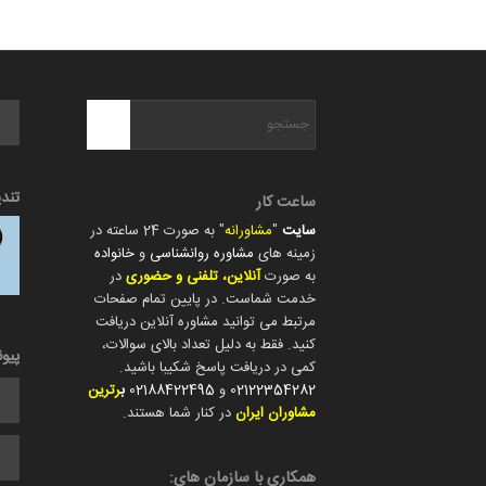
تند
ساعت کار
سایت
"
مشاورانه
" به صورت 24 ساعته در
زمینه های
مشاوره روانشناسی
و
خانواده
به صورت
آنلاین، تلفنی و حضوری
در
خدمت شماست. در پایین تمام صفحات
مرتبط می توانید مشاوره آنلاین دریافت
کنید. فقط به دلیل تعداد بالای سوالات،
پیو
کمی در دریافت پاسخ شکیبا باشید.
02122354282
و
02188422495
ب
رترین
مشاوران ایران
در کنار شما هستند.
همکاری با سازمان های: