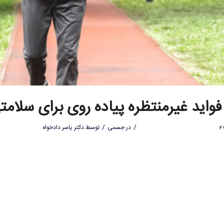
/
/
در
جسمی
توسط
دکتر یاسر دادخواه