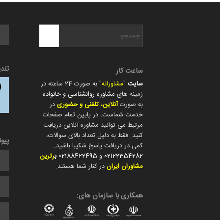
تند
ساعت کار
سایت
"
مشاورانه
" به صورت 24 ساعته در
زمینه های
مشاوره روانشناسی
و
خانواده
به صورت
آنلاین، تلفنی و حضوری
در
خدمت شماست. در پایین تمام صفحات
مرتبط می توانید مشاوره آنلاین دریافت
کنید. فقط به دلیل تعداد بالای سوالات،
پیو
کمی در دریافت پاسخ شکیبا باشید.
02122354282
و
02188422495
ب
رترین
مشاوران ایران
در کنار شما هستند.
همکاری با سازمان های: