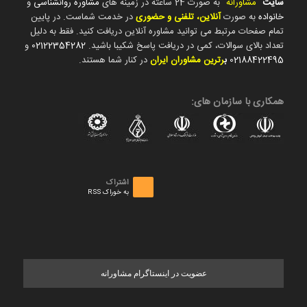
سایت
"
مشاورانه
" به صورت 24 ساعته در زمینه های
مشاوره روانشناسی
و
خانواده
به صورت
آنلاین، تلفنی و حضوری
در خدمت شماست. در پایین
تمام صفحات مرتبط می توانید مشاوره آنلاین دریافت کنید. فقط به دلیل
تعداد بالای سوالات، کمی در دریافت پاسخ شکیبا باشید.
02122354282
و
02188422495
ب
رترین مشاوران ایران
در کنار شما هستند.
همکاری با سازمان های:
اشتراک
به خوراک RSS
عضویت در اینستاگرام مشاورانه