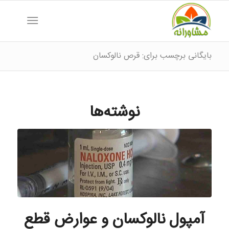
بایگانی برچسب برای: قرص نالوکسان
نوشته‌ها
آمپول نالوکسان و عوارض قطع