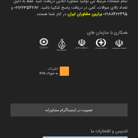
تمام صفحات مرتبط می توانید مشاوره آنلاین دریافت کنید. فقط به دلیل
تعداد بالای سوالات، کمی در دریافت پاسخ شکیبا باشید.
02122354282
و
02188422495
ب
رترین مشاوران ایران
در کنار شما هستند.
همکاری با سازمان های:
اشتراک
به خوراک RSS
عضویت در اینستاگرام مشاورانه
تندیس و افتخارات ما