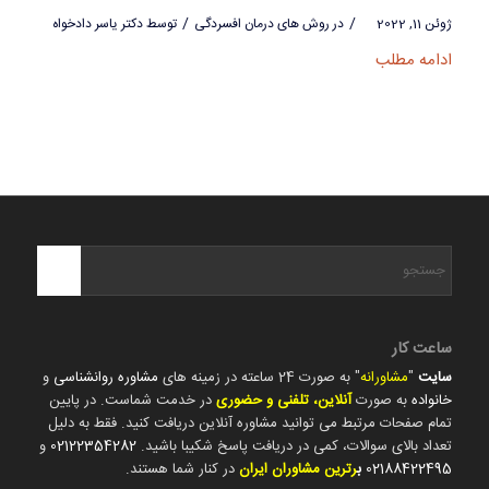
/
/
ژوئن 11, 2022
در
روش های درمان افسردگی
توسط
دکتر یاسر دادخواه
ادامه مطلب
ساعت کار
سایت
"
مشاورانه
" به صورت 24 ساعته در زمینه های
مشاوره روانشناسی
و
خانواده
به صورت
آنلاین، تلفنی و حضوری
در خدمت شماست. در پایین
تمام صفحات مرتبط می توانید مشاوره آنلاین دریافت کنید. فقط به دلیل
تعداد بالای سوالات، کمی در دریافت پاسخ شکیبا باشید.
02122354282
و
02188422495
ب
رترین مشاوران ایران
در کنار شما هستند.