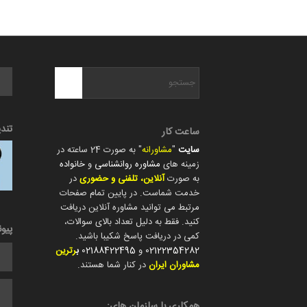
تند
ساعت کار
سایت
"
مشاورانه
" به صورت 24 ساعته در
زمینه های
مشاوره روانشناسی
و
خانواده
به صورت
آنلاین، تلفنی و حضوری
در
خدمت شماست. در پایین تمام صفحات
مرتبط می توانید مشاوره آنلاین دریافت
کنید. فقط به دلیل تعداد بالای سوالات،
پیو
کمی در دریافت پاسخ شکیبا باشید.
02122354282
و
02188422495
ب
رترین
مشاوران ایران
در کنار شما هستند.
همکاری با سازمان های: