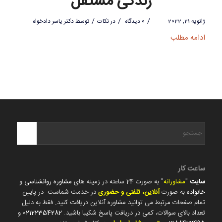
زندگی مستقل
/
/
/
ژانویه 21, 2022
0 دیدگاه
در
نکات
توسط
دکتر یاسر دادخواه
ادامه مطلب
ساعت کار
سایت
"
مشاورانه
" به صورت 24 ساعته در زمینه های
مشاوره روانشناسی
و
خانواده
به صورت
آنلاین، تلفنی و حضوری
در خدمت شماست. در پایین
تمام صفحات مرتبط می توانید مشاوره آنلاین دریافت کنید. فقط به دلیل
تعداد بالای سوالات، کمی در دریافت پاسخ شکیبا باشید.
02122354282
و