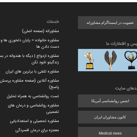
خدمات
عضویت در اینستاگرام مشاورانه
مشاورانه (صفحه اصلی)
مشاوره خانواده = پایان دلخوری ها و ا
یس و افتخارات ما
دست دادن ها
مشاوره ازدواج | دیگه با هندوانه در بس
زندگیتو نابود نکن
مشاوره تلفنی با برترین های ایران
مشاوره آنلاین (صفحه مشاوره پرسش 
پاسخ)
ندهای سایت
تست روانشناسی به همراه تحلیل
انجمن روانشناسی آمریکا
مشاوره روانشناسی و درمان های
تضمینی
کانون مشاوران ایران
مشاوره تحصیلی و استعدادیابی
معجزه برای درمان افسردگی
Medical news