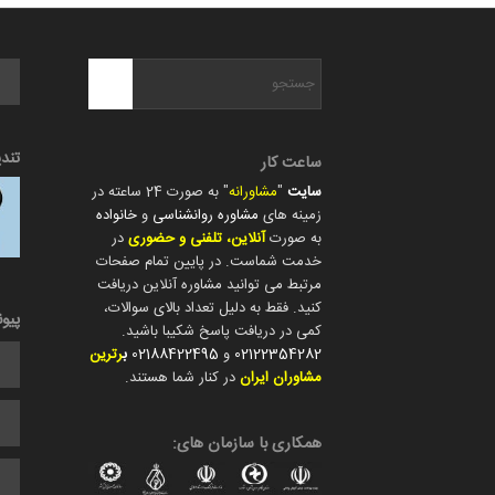
تند
ساعت کار
سایت
"
مشاورانه
" به صورت 24 ساعته در
زمینه های
مشاوره روانشناسی
و
خانواده
به صورت
آنلاین، تلفنی و حضوری
در
خدمت شماست. در پایین تمام صفحات
مرتبط می توانید مشاوره آنلاین دریافت
کنید. فقط به دلیل تعداد بالای سوالات،
پیو
کمی در دریافت پاسخ شکیبا باشید.
02122354282
و
02188422495
ب
رترین
مشاوران ایران
در کنار شما هستند.
همکاری با سازمان های: