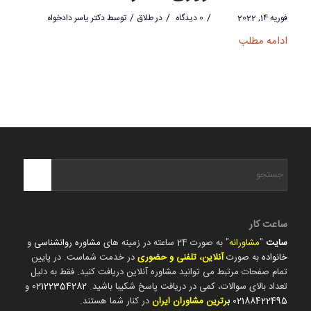
/
/
/
فوریه 14, 2022
0 دیدگاه
در
طلاق
توسط
دکتر یاسر دادخواه
ادامه مطلب
ساعت کار
سایت
"
مشاورانه
" به صورت 24 ساعته در زمینه های
مشاوره روانشناسی
و
خانواده
به صورت
آنلاین، تلفنی و حضوری
در خدمت شماست. در پایین
تمام صفحات مرتبط می توانید مشاوره آنلاین دریافت کنید. فقط به دلیل
تعداد بالای سوالات، کمی در دریافت پاسخ شکیبا باشید.
02122354282
و
02188422495
ب
رترین مشاوران ایران
در کنار شما هستند.