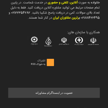
خانواده
به صورت
آنلاین، تلفنی و حضوری
در خدمت شماست. در پایین
تمام صفحات مرتبط می توانید مشاوره آنلاین دریافت کنید. فقط به دلیل
تعداد بالای سوالات، کمی در دریافت پاسخ شکیبا باشید.
02122354282
و
02188422495
ب
رترین مشاوران ایران
در کنار شما هستند.
همکاری با سازمان های:
اشتراک
به خوراک RSS
عضویت در اینستاگرام مشاورانه