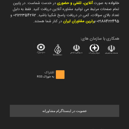
خانواده
به صورت
آنلاین، تلفنی و حضوری
در خدمت شماست. در پایین
تمام صفحات مرتبط می توانید مشاوره آنلاین دریافت کنید. فقط به دلیل
تعداد بالای سوالات، کمی در دریافت پاسخ شکیبا باشید.
02122354282
و
02188422495
ب
رترین مشاوران ایران
در کنار شما هستند.
همکاری با سازمان های:
اشتراک
به خوراک RSS
عضویت در اینستاگرام مشاورانه