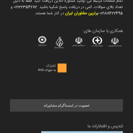
تمام صفحات مرتبط می توانید مشاوره آنلاین دریافت کنید. فقط به دلیل
تعداد بالای سوالات، کمی در دریافت پاسخ شکیبا باشید.
02122354282
و
02188422495
ب
رترین مشاوران ایران
در کنار شما هستند.
همکاری با سازمان های:
اشتراک
به خوراک RSS
عضویت در اینستاگرام مشاورانه
تندیس و افتخارات ما