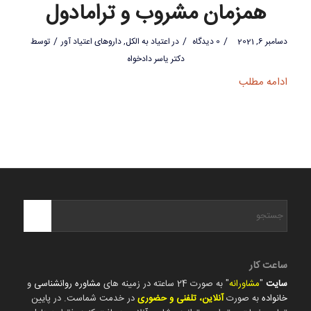
همزمان مشروب و ترامادول
/
/
/
دسامبر 6, 2021
0 دیدگاه
در
اعتیاد به الکل
,
داروهای اعتیاد آور
توسط
دکتر یاسر دادخواه
ادامه مطلب
ساعت کار
سایت
"
مشاورانه
" به صورت 24 ساعته در زمینه های
مشاوره روانشناسی
و
خانواده
به صورت
آنلاین، تلفنی و حضوری
در خدمت شماست. در پایین