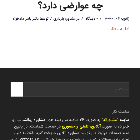
چه عوارضی دارد؟
/
/
/
ژانویه 24, 2022
0 دیدگاه
در
مشاوره بارداری
توسط
دکتر یاسر دادخواه
ادامه مطلب
ساعت کار
سایت
"
مشاورانه
" به صورت 24 ساعته در زمینه های
مشاوره روانشناسی
و
خانواده
به صورت
آنلاین، تلفنی و حضوری
در خدمت شماست. در پایین
تمام صفحات مرتبط می توانید مشاوره آنلاین دریافت کنید. فقط به دلیل
تعداد بالای سوالات، کمی در دریافت پاسخ شکیبا باشید.
02122354282
و