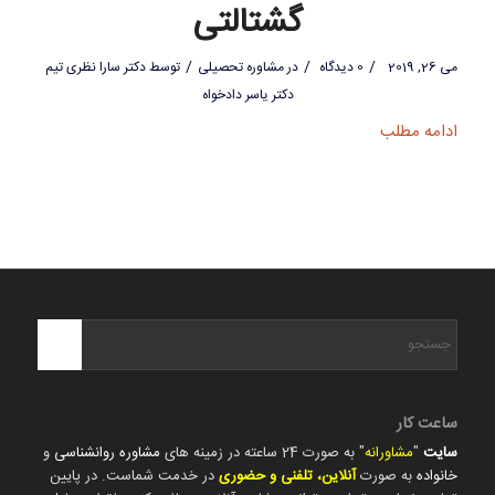
گشتالتی
/
/
/
می 26, 2019
0 دیدگاه
در
مشاوره تحصیلی
توسط
دکتر سارا نظری تیم
دکتر یاسر دادخواه
ادامه مطلب
ساعت کار
سایت
"
مشاورانه
" به صورت 24 ساعته در زمینه های
مشاوره روانشناسی
و
خانواده
به صورت
آنلاین، تلفنی و حضوری
در خدمت شماست. در پایین