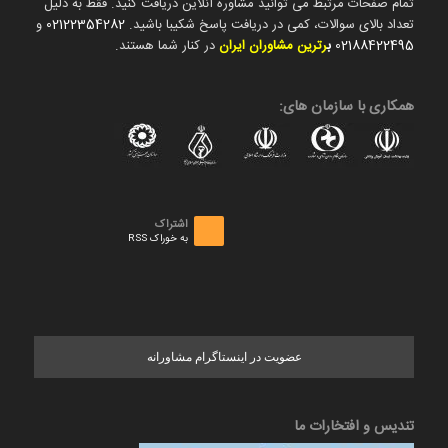
تمام صفحات مرتبط می توانید مشاوره آنلاین دریافت کنید. فقط به دلیل
تعداد بالای سوالات، کمی در دریافت پاسخ شکیبا باشید.
02122354282
و
02188422495
ب
رترین مشاوران ایران
در کنار شما هستند.
همکاری با سازمان های:
اشتراک
به خوراک RSS
عضویت در اینستاگرام مشاورانه
تندیس و افتخارات ما