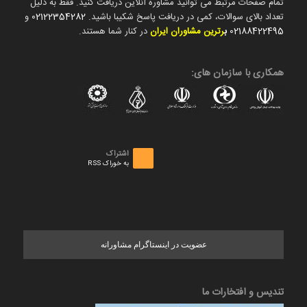
تمام صفحات مرتبط می توانید مشاوره آنلاین دریافت کنید. فقط به دلیل
تعداد بالای سوالات، کمی در دریافت پاسخ شکیبا باشید.
02122354282
و
02188422495
ب
رترین مشاوران ایران
در کنار شما هستند.
همکاری با سازمان های:
اشتراک
به خوراک RSS
عضویت در اینستاگرام مشاورانه
تندیس و افتخارات ما