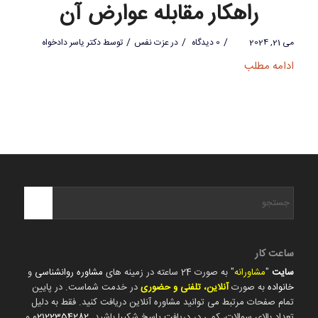
راهکار مقابله عوارض آن
/
/
/
می 21, 2024
0 دیدگاه
در
عزت نفس
توسط
دکتر یاسر دادخواه
ادامه مطلب
ساعت کار
سایت
"
مشاورانه
" به صورت 24 ساعته در زمینه های
مشاوره روانشناسی
و
خانواده
به صورت
آنلاین، تلفنی و حضوری
در خدمت شماست. در پایین
تمام صفحات مرتبط می توانید مشاوره آنلاین دریافت کنید. فقط به دلیل
تعداد بالای سوالات، کمی در دریافت پاسخ شکیبا باشید.
02122354282
و