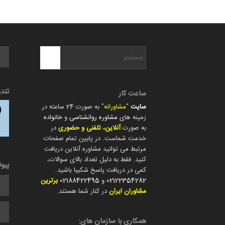
تند
ساعت کار
سایت
"
مشاورانه
" به صورت 24 ساعته در
زمینه های
مشاوره روانشناسی
و
خانواده
به صورت
آنلاین، تلفنی و حضوری
در
خدمت شماست. در پایین تمام صفحات
مرتبط می توانید مشاوره آنلاین دریافت
کنید. فقط به دلیل تعداد بالای سوالات،
پیو
کمی در دریافت پاسخ شکیبا باشید.
02122354282
و
02188422495
ب
رترین
مشاوران ایران
در کنار شما هستند.
همکاری با سازمان های: