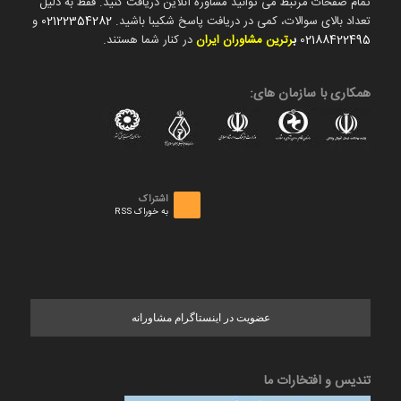
تمام صفحات مرتبط می توانید مشاوره آنلاین دریافت کنید. فقط به دلیل
تعداد بالای سوالات، کمی در دریافت پاسخ شکیبا باشید.
02122354282
و
02188422495
ب
رترین مشاوران ایران
در کنار شما هستند.
همکاری با سازمان های:
اشتراک
به خوراک RSS
عضویت در اینستاگرام مشاورانه
تندیس و افتخارات ما