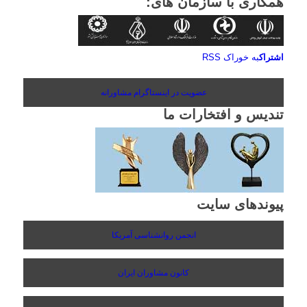
همکاری با سازمان های:
اشتراک
به خوراک RSS
عضویت در اینستاگرام مشاورانه
تندیس و افتخارات ما
پیوندهای سایت
انجمن روانشناسی آمریکا
کانون مشاوران ایران