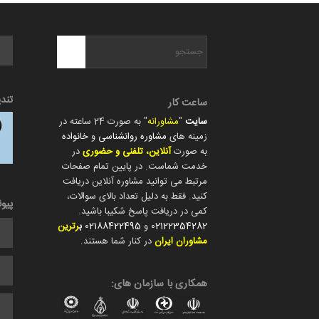
تند
ساعت کار
سایت
"
مشاورانه
" به صورت 24 ساعته در
زمینه های
مشاوره روانشناسی
و
خانواده
به صورت
آنلاین، تلفنی و حضوری
در
خدمت شماست. در پایین تمام صفحات
مرتبط می توانید مشاوره آنلاین دریافت
کنید. فقط به دلیل تعداد بالای سوالات،
پیو
کمی در دریافت پاسخ شکیبا باشید.
02122354282
و
02188422495
ب
رترین
مشاوران ایران
در کنار شما هستند.
همکاری با سازمان های: