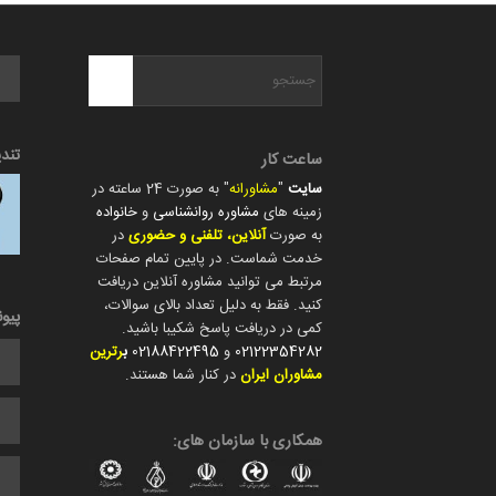
تند
ساعت کار
سایت
"
مشاورانه
" به صورت 24 ساعته در
زمینه های
مشاوره روانشناسی
و
خانواده
به صورت
آنلاین، تلفنی و حضوری
در
خدمت شماست. در پایین تمام صفحات
مرتبط می توانید مشاوره آنلاین دریافت
کنید. فقط به دلیل تعداد بالای سوالات،
پیو
کمی در دریافت پاسخ شکیبا باشید.
02122354282
و
02188422495
ب
رترین
مشاوران ایران
در کنار شما هستند.
همکاری با سازمان های: