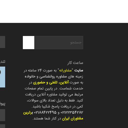
تند
ساعت کار
سایت
"
مشاورانه
" به صورت 24 ساعته در
زمینه های
مشاوره روانشناسی
و
خانواده
به صورت
آنلاین، تلفنی و حضوری
در
خدمت شماست. در پایین تمام صفحات
مرتبط می توانید مشاوره آنلاین دریافت
کنید. فقط به دلیل تعداد بالای سوالات،
پیو
کمی در دریافت پاسخ شکیبا باشید.
02122354282
و
02188422495
ب
رترین
مشاوران ایران
در کنار شما هستند.