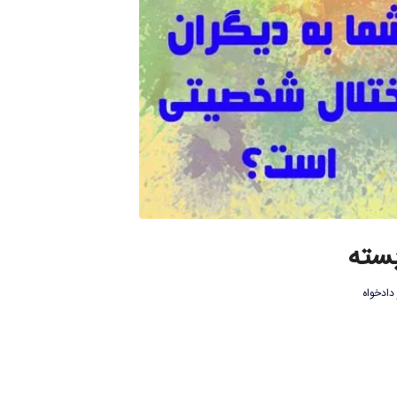
بسته
دادخواه