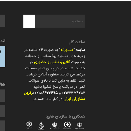
تند
ساعت کار
سایت
"
مشاورانه
" به صورت 24 ساعته در
زمینه های
مشاوره روانشناسی
و
خانواده
به صورت
آنلاین، تلفنی و حضوری
در
خدمت شماست. در پایین تمام صفحات
مرتبط می توانید مشاوره آنلاین دریافت
کنید. فقط به دلیل تعداد بالای سوالات،
پیو
کمی در دریافت پاسخ شکیبا باشید.
02122354282
و
02188422495
ب
رترین
مشاوران ایران
در کنار شما هستند.
همکاری با سازمان های: