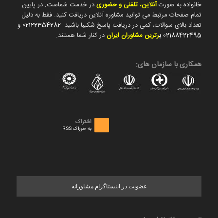
خانواده
به صورت
آنلاین، تلفنی و حضوری
در خدمت شماست. در پایین
تمام صفحات مرتبط می توانید مشاوره آنلاین دریافت کنید. فقط به دلیل
تعداد بالای سوالات، کمی در دریافت پاسخ شکیبا باشید.
02122354282
و
02188422495
ب
رترین مشاوران ایران
در کنار شما هستند.
همکاری با سازمان های:
اشتراک
به خوراک RSS
عضویت در اینستاگرام مشاورانه