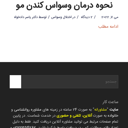
نحوه درمان وسواس کندن مو
/
/
/
می 7, 2022
2 دیدگاه
در
اختلال وسواس
توسط
دکتر یاسر دادخواه
ادامه مطلب
ساعت کار
سایت
"
مشاورانه
" به صورت 24 ساعته در زمینه های
مشاوره روانشناسی
و
خانواده
به صورت
آنلاین، تلفنی و حضوری
در خدمت شماست. در پایین
تمام صفحات مرتبط می توانید مشاوره آنلاین دریافت کنید. فقط به دلیل
تعداد بالای سوالات، کمی در دریافت پاسخ شکیبا باشید.
02122354282
و