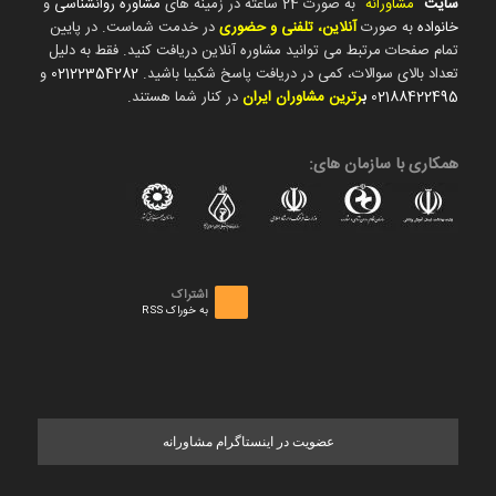
سایت
"
مشاورانه
" به صورت 24 ساعته در زمینه های
مشاوره روانشناسی
و
خانواده
به صورت
آنلاین، تلفنی و حضوری
در خدمت شماست. در پایین
تمام صفحات مرتبط می توانید مشاوره آنلاین دریافت کنید. فقط به دلیل
تعداد بالای سوالات، کمی در دریافت پاسخ شکیبا باشید.
02122354282
و
02188422495
ب
رترین مشاوران ایران
در کنار شما هستند.
همکاری با سازمان های:
اشتراک
به خوراک RSS
عضویت در اینستاگرام مشاورانه