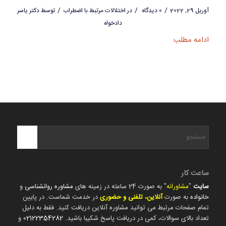
/
/
/
آوریل 29, 2022
0 دیدگاه
در
اختلالات مرتبط با اضطراب
توسط
دکتر یاسر
دادخواه
ادامه مطلب
ساعت کار
سایت
"
مشاورانه
" به صورت 24 ساعته در زمینه های
مشاوره روانشناسی
و
خانواده
به صورت
آنلاین، تلفنی و حضوری
در خدمت شماست. در پایین
تمام صفحات مرتبط می توانید مشاوره آنلاین دریافت کنید. فقط به دلیل
تعداد بالای سوالات، کمی در دریافت پاسخ شکیبا باشید.
02122354282
و