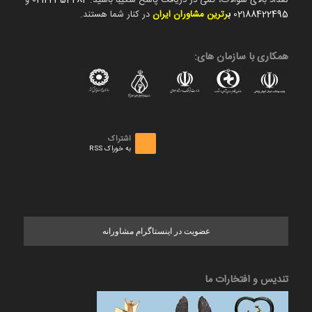
تعداد بالای سوالات، کمی در دریافت پاسخ شکیبا باشید.
02122354282
و
02188422495
ب
رترین مشاوران ایران
در کنار شما هستند.
همکاری با سازمان های:
اشتراک
به خوراک RSS
عضویت در اینستاگرام مشاورانه
تندیس و افتخارات ما