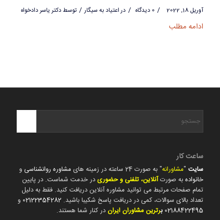
/
/
/
آوریل 18, 2022
0 دیدگاه
در
اعتیاد به سیگار
توسط
دکتر یاسر دادخواه
ادامه مطلب
ساعت کار
سایت
"
مشاورانه
" به صورت 24 ساعته در زمینه های
مشاوره روانشناسی
و
خانواده
به صورت
آنلاین، تلفنی و حضوری
در خدمت شماست. در پایین
تمام صفحات مرتبط می توانید مشاوره آنلاین دریافت کنید. فقط به دلیل
تعداد بالای سوالات، کمی در دریافت پاسخ شکیبا باشید.
02122354282
و
02188422495
ب
رترین مشاوران ایران
در کنار شما هستند.