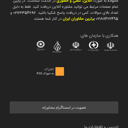
خانواده
به صورت
آنلاین، تلفنی و حضوری
در خدمت شماست. در پایین
تمام صفحات مرتبط می توانید مشاوره آنلاین دریافت کنید. فقط به دلیل
تعداد بالای سوالات، کمی در دریافت پاسخ شکیبا باشید.
02122354282
و
02188422495
ب
رترین مشاوران ایران
در کنار شما هستند.
همکاری با سازمان های:
اشتراک
به خوراک RSS
عضویت در اینستاگرام مشاورانه
تندیس و افتخارات ما