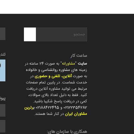
تند
ساعت کار
سایت
"
مشاورانه
" به صورت 24 ساعته در
زمینه های
مشاوره روانشناسی
و
خانواده
به صورت
آنلاین، تلفنی و حضوری
در
خدمت شماست. در پایین تمام صفحات
مرتبط می توانید مشاوره آنلاین دریافت
کنید. فقط به دلیل تعداد بالای سوالات،
پیو
کمی در دریافت پاسخ شکیبا باشید.
02122354282
و
02188422495
ب
رترین
مشاوران ایران
در کنار شما هستند.
همکاری با سازمان های: