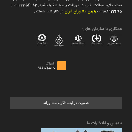
تعداد بالای سوالات، کمی در دریافت پاسخ شکیبا باشید.
02122354282
و
02188422495
ب
رترین مشاوران ایران
در کنار شما هستند.
همکاری با سازمان های:
اشتراک
به خوراک RSS
عضویت در اینستاگرام مشاورانه
تندیس و افتخارات ما