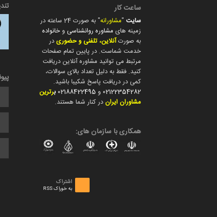
تند
ساعت کار
سایت
"
مشاورانه
" به صورت 24 ساعته در
زمینه های
مشاوره روانشناسی
و
خانواده
به صورت
آنلاین، تلفنی و حضوری
در
خدمت شماست. در پایین تمام صفحات
مرتبط می توانید مشاوره آنلاین دریافت
کنید. فقط به دلیل تعداد بالای سوالات،
پیو
کمی در دریافت پاسخ شکیبا باشید.
02122354282
و
02188422495
ب
رترین
مشاوران ایران
در کنار شما هستند.
همکاری با سازمان های:
اشتراک
به خوراک RSS