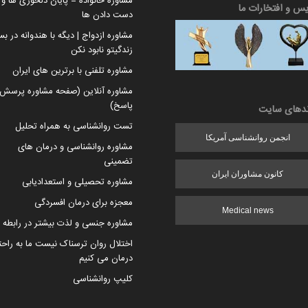
مشاوره خانواده = پایان دلخوری ها و ا
یس و افتخارات ما
دست دادن ها
مشاوره ازدواج | دیگه با هندوانه در بس
زندگیتو نابود نکن
مشاوره تلفنی با برترین های ایران
مشاوره آنلاین (صفحه مشاوره پرسش 
پاسخ)
ندهای سایت
تست روانشناسی به همراه تحلیل
انجمن روانشناسی آمریکا
مشاوره روانشناسی و درمان های
تضمینی
کانون مشاوران ایران
مشاوره تحصیلی و استعدادیابی
معجزه برای درمان افسردگی
Medical news
مشاوره جنسی و لذت بیشتر در رابطه
اختلال روان ترسناک نیست ما به راح
درمان می کنیم
کلیپ روانشناسی