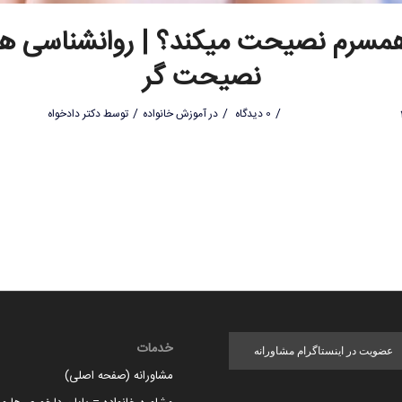
همسرم نصیحت میکند؟ | روانشناسی ه
نصیحت گر
/
/
/
0 دیدگاه
در
آموزش خانواده
توسط
دکتر دادخواه
خدمات
عضویت در اینستاگرام مشاورانه
مشاورانه (صفحه اصلی)