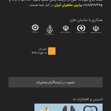
تعداد بالای سوالات، کمی در دریافت پاسخ شکیبا باشید.
02122354282
و
02188422495
ب
رترین مشاوران ایران
در کنار شما هستند.
همکاری با سازمان های:
اشتراک
به خوراک RSS
عضویت در اینستاگرام مشاورانه
تندیس و افتخارات ما