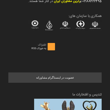
02188422495
ب
رترین مشاوران ایران
در کنار شما هستند.
همکاری با سازمان های:
اشتراک
به خوراک RSS
عضویت در اینستاگرام مشاورانه
تندیس و افتخارات ما