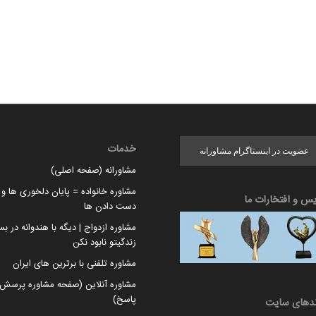
خدمات
عضویت در اینستاگرام مشاورانه
مشاورانه (صفحه اصلی)
مشاوره خانواده = پایان دلخوری ها و ا
یس و افتخارات ما
دست دادن ها
مشاوره ازدواج | دیگه با هندوانه در بس
زندگیتو نابود نکن
مشاوره تلفنی با برترین های ایران
مشاوره آنلاین (صفحه مشاوره پرسش 
پاسخ)
ندهای سایت