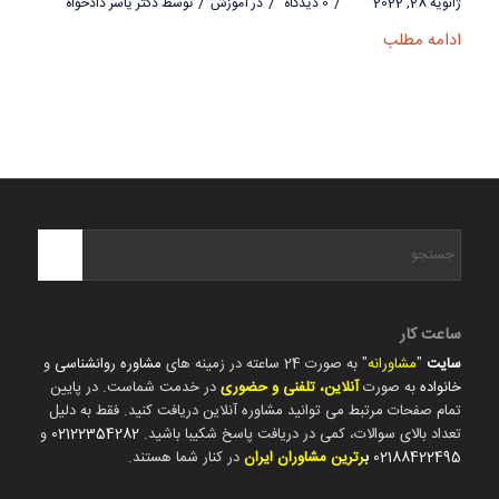
/
/
/
ژانویه 28, 2022
0 دیدگاه
در
آموزش
توسط
دکتر یاسر دادخواه
ادامه مطلب
ساعت کار
سایت
"
مشاورانه
" به صورت 24 ساعته در زمینه های
مشاوره روانشناسی
و
خانواده
به صورت
آنلاین، تلفنی و حضوری
در خدمت شماست. در پایین
تمام صفحات مرتبط می توانید مشاوره آنلاین دریافت کنید. فقط به دلیل
تعداد بالای سوالات، کمی در دریافت پاسخ شکیبا باشید.
02122354282
و
02188422495
ب
رترین مشاوران ایران
در کنار شما هستند.