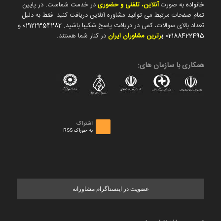
خانواده
به صورت
آنلاین، تلفنی و حضوری
در خدمت شماست. در پایین
تمام صفحات مرتبط می توانید مشاوره آنلاین دریافت کنید. فقط به دلیل
تعداد بالای سوالات، کمی در دریافت پاسخ شکیبا باشید.
02122354282
و
02188422495
ب
رترین مشاوران ایران
در کنار شما هستند.
همکاری با سازمان های:
اشتراک
به خوراک RSS
عضویت در اینستاگرام مشاورانه