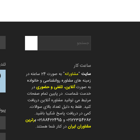
تند
ساعت کار
سایت
"
مشاورانه
" به صورت 24 ساعته در
زمینه های
مشاوره روانشناسی
و
خانواده
به صورت
آنلاین، تلفنی و حضوری
در
خدمت شماست. در پایین تمام صفحات
مرتبط می توانید مشاوره آنلاین دریافت
کنید. فقط به دلیل تعداد بالای سوالات،
پیو
کمی در دریافت پاسخ شکیبا باشید.
02122354282
و
02188422495
ب
رترین
مشاوران ایران
در کنار شما هستند.