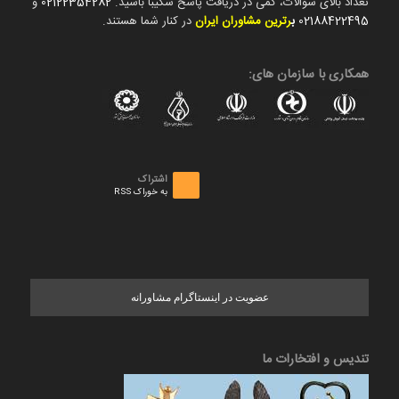
تعداد بالای سوالات، کمی در دریافت پاسخ شکیبا باشید.
02122354282
و
02188422495
ب
رترین مشاوران ایران
در کنار شما هستند.
همکاری با سازمان های:
اشتراک
به خوراک RSS
عضویت در اینستاگرام مشاورانه
تندیس و افتخارات ما