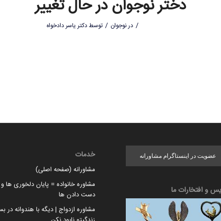
دختر نوجوان در حال تغییر
/
/
در
نوجوان
توسط
دکتر یاسر دادخواه
خدمات
عضویت در اینستاگرام مشاورانه
مشاورانه (صفحه اصلی)
مشاوره خانواده = پایان دلخوری ها و ا
یس و افتخارات ما
دست دادن ها
مشاوره ازدواج | دیگه با هندوانه در بس
زندگیتو نابود نکن