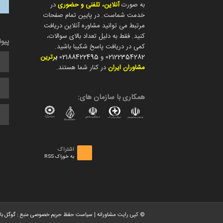
به صورت
آنلاین، تلفنی و حضوری
در
خدمت شماست. در پایین تمام صفحات
مرتبط می توانید مشاوره آنلاین دریافت
کنید. فقط به دلیل تعداد بالای سوالات،
پیو
کمی در دریافت پاسخ شکیبا باشید.
02122354282
و
02188422495
ب
رترین
مشاوران ایران
در کنار شما هستند.
همکاری با سازمان های:
اشتراک
به خوراک RSS
© کپی رایت
مشاورانه
|
سیاست حفظ حریم خصوصی
منبع :
گوگل با