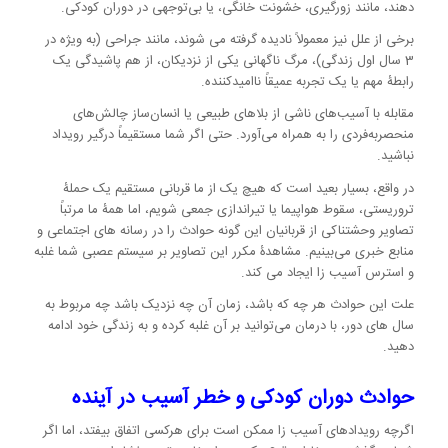
دهند، مانند زورگیری، خشونت خانگی، یا بی‌توجهی در دوران کودکی.
برخی از علل نیز معمولاً نادیده گرفته می شوند، مانند جراحی (به ویژه در
3 سال اول زندگی)، مرگ ناگهانی یکی از نزدیکان، از هم پاشیدگی یک
رابطۀ مهم یا یک تجربه عمیقاً ناامیدکننده.
مقابله با آسیب‌های ناشی از بلاهای طبیعی یا انسان‌ساز چالش‌های
منحصربه‌فردی را به همراه می‌آورد. حتی اگر شما مستقیماً درگیر رویداد
نباشید.
در واقع، بسیار بعید است که هیچ یک از ما قربانی مستقیم یک حملۀ
تروریستی، سقوط هواپیما یا تیراندازی جمعی شویم، اما همۀ ما مرتباً
تصاویر وحشتناکی از قربانیان این گونه حوادث را در رسانه های اجتماعی و
منابع خبری می‌بینیم. مشاهدۀ مکرر این تصاویر بر سیستم عصبی شما غلبه
و استرس آسیب زا ایجاد می کند.
علت این حوادث هر چه که باشد، زمان آن چه نزدیک باشد چه مربوط به
سال های دور، با درمان می‌توانید بر آن غلبه کرده و به زندگی خود ادامه
دهید.
حوادث دوران کودکی و خطر آسیب در آینده
اگرچه رویدادهای آسیب زا ممکن است برای هرکسی اتفاق بیفتد، اما اگر