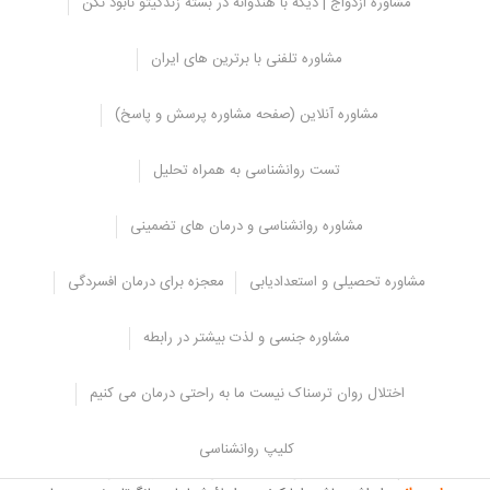
مشاوره ازدواج | دیگه با هندوانه در بسته زندگیتو نابود نکن
دنبال درمان حرفه ای باشیم
بهبودی از آسیب ها به زمان نیاز دارد و هر فرد با سرعت متفاوت بهبود می
مشاوره تلفنی با برترین های ایران
یابد. اما اگر ماه ها گذشته باشد و علائم شما از بین نرود، به کمک حرفه ای
نیاز دارید.
مشاوره آنلاین (صفحه مشاوره پرسش و پاسخ)
اگر این مشکلات را دارید برای آسیب دیدن کمتر، کمک بگیرید:
مشکل در عملکرد خانه یا محل کار
تست روانشناسی به همراه تحلیل
ترس شدید، اضطراب یا افسردگی
ناتوانی در ایجاد روابط نزدیک و رضایت بخش
مشاوره روانشناسی و درمان های تضمینی
تجربه خاطرات وحشتناک و کابوس ها
مشاوره تحصیلی و استعدادیابی
معجزه برای درمان افسردگی
اجتناب از هر چیزی که شما را به یاد آسیب می اندازد
از نظر عاطفی بی حس و از دیگران جدا مانده اید
مشاوره جنسی و لذت بیشتر در رابطه
استفاده از الکل یا مواد مخدر برای احساس بهتر
کار بر روی احساسات دردناک می تواند ترسناک، دردناک و حتی آسیب زا
اختلال روان ترسناک نیست ما به راحتی درمان می کنیم
باشد، بنابراین این کار درمانی باید با کمک یک متخصص با تجربه انجام
شود. پیدا کردن درمانگر مناسب ممکن است کمی طول بکشد.
کلیپ روانشناسی
بسیار مهم است که درمانگری که انتخاب می کنید تجربه درمان
آسیب