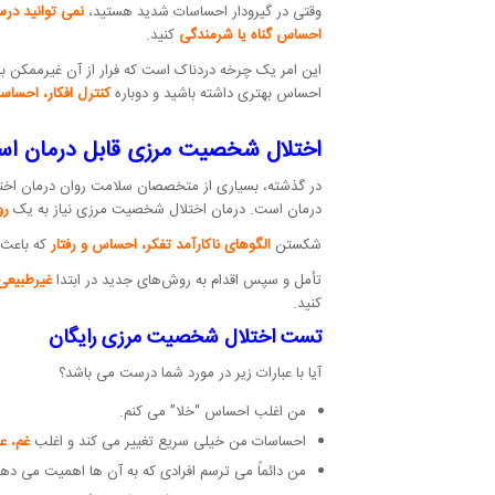
وقتی در گیرودار احساسات شدید هستید،
نمی توانید درس
احساس گناه یا شرمندگی
کنید.
این امر یک چرخه دردناک است که فرار از آن غیرممکن ب
احساس بهتری داشته باشید و دوباره
کنترل افکار، احساس
اختلال شخصیت مرزی قابل درمان ا
درمان است. درمان اختلال شخصیت مرزی نیاز به یک
رو
شکستن
الگوهای ناکارآمد تفکر، احساس و رفتار
که باعث 
تأمل و سپس اقدام به روش‌های جدید در ابتدا
غیرطبیعی 
کنید.
تست
اختلال شخصیت مرزی
رایگان
آیا با عبارات زیر در مورد شما درست می باشد؟
من اغلب احساس “خلا” می کنم.
احساسات من خیلی سریع تغییر می کند و اغلب
غم، ع
من دائماً می ترسم افرادی که به آن ها اهمیت می ده