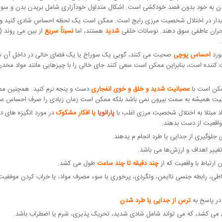
دن به خود بدون قصد خودکشی است. اشکال متداول خودآزاری شامل بریدن بدن و سو
یدار در اختلال شخصیت مرزی رایج است. ممکن است یک لحظه احساس شادی کنید و لح
 بحران عاطفی سوق دهند. نوسانات خلقی
شدید
هستند، اما
نسبتاً سریع
از بین می روند (
احساس پوچی
صحبت می کنند، گویی یک سوراخ یا یک فضای خالی در داخل آن ها
ده است، بنابراین ممکن است سعی کنند جای خالی را با چیزهایی مانند مواد مخدر، غذا
مکن است با
عصبانیت شدید و خلق و خوی انفجاری
دست و پنجه نرم کنید. همچنین م
نیت همیشه به سمت بیرون نمی باشد بلکه ممکن است زمان زیادی را صرف احساس عص
اد مبتلا به اختلال شخصیت مرزی اغلب با
پارانویا
یا افکار مشکوک
در مورد انگیزه های 
واقعیت از دست بدهند.
 جلوگیری از جدایی یا طرد انجام م یدهند.
غییر اهداف و ارزش‌ها می باشد.
 ارتباط با واقعیت که از
چند دقیقه تا چند ساعت
طول می کشد.
یاطی، رابطه جنسی ناایمن، ولگردی، پرخوری یا سوء مصرف مواد، یا خراب کردن موفقیت 
ر پاسخ به
ترس از جدایی یا طرد شدن
ل می کشد، که می تواند شامل شادی شدید، تحریک پذیری، شرم یا اضطراب باشد.