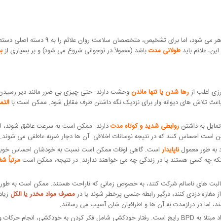
اختلال شخصیت مرزی (BPD) به شکل های مختلف
این، علائم باید
طولانی مدت
باشد (معمولاً در نوجوانی شروع می شود) و بر بسیاری از
ب
رزی اغلب از
رها شدن یا تنها ماندن
وحشت دارند. حتی چیزی بی ضرر مانند دیر رسیدن ی
عث تلاش های دیوانه وار برای نزدیک نگه داشتن طرف مقابل شود. ممکن است با
التما
تمایل به داشتن
روابطی شدید و کوتاه مدت
دارند. ممکن است به سرعت عاشق شوند، ا
کن است احساس کنند که در نتیجه نوسانات اخلاقی آن ها دچار ضربه عاطفی می شوند.
 به طور معمول
ناپایدار
است. گاهی اوقات ممکن است نسبت به خودشان احساس خوبی دا
اینکه چه کسی هستند یا در زندگی چه می خواهند ندارند. در نتیجه، ممکن است
مرتباً 
بت های ناسالم شرکت کنند، به خصوص زمانی که ناراحت هستند. ممکن است به طور ناگ
 از مغازه دزدی کنند، درگیر رابطه جنسی پرخطر شوند یا در
مصرف مواد مخدر یا الکل
زیاد
، اما در درازمدت به آن ها و اطرافیان شان آسیب می رسانند.
عمدی در افراد مبتلا به BPD رایج است. رفتار خودکشی شامل فکر کردن به خودکشی، ان