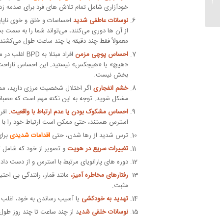
خودآزاری شامل تمام تلاش های فرد برای صدمه ز
شخصیتی...
نوسانات عاطفی شدید
احساسات و خلق و خوی ناپا
از آن ها دوری می‌کنند، می‌تواند شما را به سمت
معمولاً فقط چند دقیقه یا چند ساعت طول می‌کشند.
احساس پوچی مزمن
افراد مبتلا به BPD اغلب در مورد
«هیچ» یا «هیچکس» نیستید. این احساس ناراحت کنن
بخش نیست.
خشم انفجاری
اگر اختلال شخصیت مرزی دارید، م
مشکل شوید. توجه به این نکته مهم است که عصبا
احساس مشکوک بودن یا عدم ارتباط با واقعیت.
افر
استرس هستند، حتی ممکن است ارتباط خود را با 
ترس شدید از رها شدن، حتی
اقدامات شدیدی
برای
تغییرات سریع در هویت
و تصویر از خود که شامل ت
دوره های پارانویای مرتبط با استرس و از دست دادن
رفتارهای مخاطره آمیز،
مانند قمار، رانندگی بی احت
مثبت.
تهدید به خودکشی
یا آسیب رساندن به خود، اغلب د
نوسانات خلقی شدی
د از چند ساعت تا چند روز طو