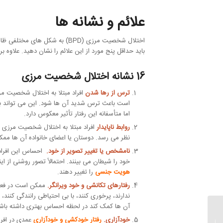
علائم و نشانه ها
باید حداقل پنج مورد از این علائم را نشان دهید. علاوه بر 
16 نشانه اختلال شخصیت مرزی
ترس از رها شدن
افراد مبتلا به اختلال شخصیت م
است باعث ترس شدید آن ها شود. این می تواند با
اما متأسفانه این رفتار تأثیر معکوس دارد.
روابط ناپایدار
افراد مبتلا به اختلال شخصیت مرزی 
نظر می رسد. دوستان یا اعضای خانواده آن ها مم
نامشخص یا تغییر تصویر از خود.
احساس این افراد
خود را شیطان می بینند. احتمالاً تصور روشنی از 
هویت جنسی
را تغییر دهند.
رفتارهای تکانشی و خود ویرانگر.
ممکن است در فعال
ندارند، پرخوری کنند، با بی احتیاطی رانندگی کنند،
آن ها کمک کند در لحظه احساس بهتری داشته باشند
صفات شخصیتی | انواع
خودآزاری.
رفتار خودکشی و خودآزاری
خصوصیات و ویژگی های