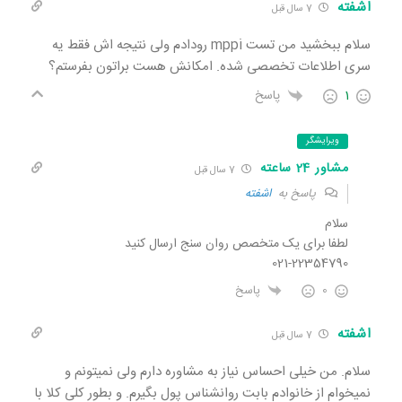
اشفته
7 سال قبل
سلام ببخشید من تست mppi رودادم ولی نتیجه اش فقط یه
سری اطلاعات تخصصی شده. امکانش هست براتون بفرستم؟
1
پاسخ
ویرایشگر
مشاور 24 ساعته
7 سال قبل
پاسخ به
اشفته
سلام
لطفا برای یک متخصص روان سنج ارسال کنید
021-22354790
0
پاسخ
اشفته
7 سال قبل
سلام. من خیلی احساس نیاز به مشاوره دارم ولی نمیتونم و
نمیخوام از خانوادم بابت روانشناس پول بگیرم. و بطور کلی کلا با