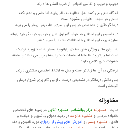
عجیب و غریب و تفاسیر انتزاعی از ضرب المثل ها دارند.
گه گاه سعی می کنند اهل مطایبه به نظر بیایند اما خامی و عدم نکته
سنجی در شوخی هایشان مشهود است.
درمانگر دقیق و متخصص در پس این سردی ها، ترس بیمار را می بیند.
در تشخیص این اختلال به عنوان گام اول شروع درمان، درمانگر باید بتواند
تمایز ظریف این اختلال با اختلالات مشابه را تمییز دهد.
به عنوان مثال ویژگی های اختلال پارانویید بسیار به اسکیزویید نزدیک
است اما پارانویید ها غالبا احساسات خود را بیشتر بروز می دهند و سابقه
خشونت های کلامی دارند.
فرافکنی در آن ها زیادتر است و میل به ارتباط اجتماعی بیشتری دارند.
پس دانش درمانگر در تشخیص درست ، اولین گام برای شروع درمان
اثربخش است.
مشاورانه
سایت
:
مشاورانه
مرکز روانشناسی مشاوره آنلاین
در زمینه های تخصصی
خانواده درمانی و
مشاوره خانواده
در زمینه دعوای زناشویی و خیانت و
طلاق
،
مشاوره جنسی
و
آموزش های پیش از ازدواج
، دوره نامزدی و عقد
و اولین رابطه جنسی
،
اختلال روانی
و بیماری هایی همچون افسردگی ،