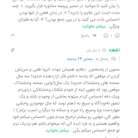
را بیان کنید تا بتوانید در مسیر پروسه مشاوره قرار بگیرید. 1. چند
مدت است این علایم را دارید؟ 2. در زمان فعلی از تنها بودن
احساس لذت می کنید یا در بین جمع بودن؟ 3. آیا به نظرتان
ویژگی
…
بیشتر بخوانید
0
پاسخ
اشفته
7 سال قبل
پاسخ به
مشاور 24 ساعته
ممنون از پاسختون. /علایم همزمان نبوده. انزوا طلبی و سرزنش
کردن از موقعی که یادمه داشتم.فکر ازاردهنده حدودا سه سال.
صحنه های وحشتناک حدودا یک سال(اولین صحنه وحشتناک
موقعی بود که جلوی اینه از خودم شکلک وحشتانکی دراوردم
ویک دفه احساس کردم میتونه بخشی از وجودم باشه و یک
تصور ناخوداگاه و سربع به ذهنم اومد که مثل موجودی وحشی
چهاردست وپا وسربع راه میرم و ممکنه به دیگران اسیب بزنم.) /
بطور کلی تنهایی رو بیشتر ترجیح میدم چون احساس میکنم خود
واقعیم هستم و به فرد ایده الی که میخوام باشم هم نزدیک ترم.
تو جمع احساس میکنم یکی
…
بیشتر بخوانید