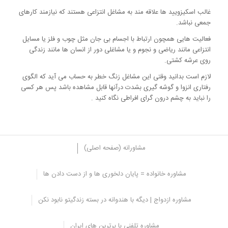
غالب اسکیزویید ها علاقه مند به مشاغل انتزاعی هستند که نیازمند کارهای
جمعی نباشد.
فعالیت هایی همچون ارتباط با اجسام بی جان مثل چوب و فلز یا مسایل
انتزاعی مانند ریاضی و نجوم و یا مشاغلی دور از انسان ها مانند زندگی
روی عرشه کشتی.
لازم است بدانید وقتی این مشاغل زنگ خطر به حساب می آید که الگوی
رفتاری انزوا و گوشه گیری بشدت درآنها قابل مشاهده باشد پس هر کسی
را نباید به چشم درون گرای افراطی نگاه کنید .
مشاورانه (صفحه اصلی)
مشاوره خانواده = پایان دلخوری ها و از دست دادن ها
در روابط عاطفی با افراد اسکیزویید چه کنیم؟
مشاوره ازدواج | دیگه با هندوانه در بسته زندگیتو نابود نکن
حتی اگر شما خود یک فرد مبتلا به اختلال شخصیت اسکیزویید باشید باز
قادر نخواهید بود با یک شخص مبتلا زندگی لذت بخشی را تجربه کنید.
مشاوره تلفنی با برترین های ایران