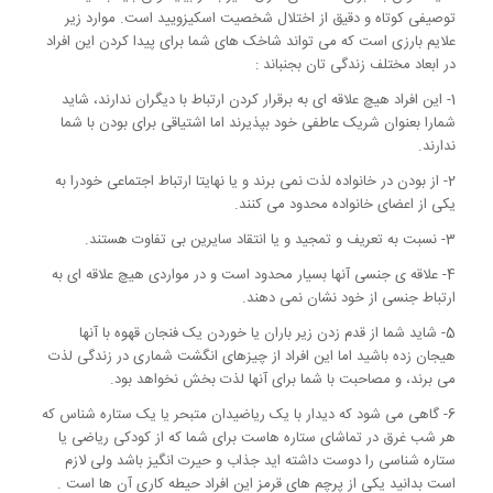
توصیفی کوتاه و دقیق از اختلال شخصیت اسکیزویید است. موارد زیر
علایم بارزی است که می تواند شاخک های شما برای پیدا کردن این افراد
در ابعاد مختلف زندگی تان بجنباند :
1- این افراد هیچ علاقه ای به برقرار کردن ارتباط با دیگران ندارند، شاید
شمارا بعنوان شریک عاطفی خود بپذیرند اما اشتیاقی برای بودن با شما
ندارند.
2- از بودن در خانواده لذت نمی برند و یا نهایتا ارتباط اجتماعی خودرا به
یکی از اعضای خانواده محدود می کنند.
3- نسبت به تعریف و تمجید و یا انتقاد سایرین بی تفاوت هستند.
4- علاقه ی جنسی آنها بسیار محدود است و در مواردی هیچ علاقه ای به
ارتباط جنسی از خود نشان نمی دهند.
5- شاید شما از قدم زدن زیر باران یا خوردن یک فنجان قهوه با آنها
هیجان زده باشید اما این افراد از چیزهای انگشت شماری در زندگی لذت
می برند، و مصاحبت با شما برای آنها لذت بخش نخواهد بود.
6- گاهی می شود که دیدار با یک ریاضیدان متبحر یا یک ستاره شناس که
هر شب غرق در تماشای ستاره هاست برای شما که از کودکی ریاضی یا
ستاره شناسی را دوست داشته اید جذاب و حیرت انگیز باشد ولی لازم
است بدانید یکی از پرچم های قرمز این افراد حیطه کاری آن ها است .