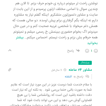
نوشتن راحت تر میتونم درباره ی خودم حرف بزنم. تا الان هم
چندین سوال با اسامی مختلف ازتون پرسیدم و از این بابت از
سایت و مشاور دلسوزتون متشکرم. اینکه گفتم نیاز به مشاوره
دارم نه اینکه بگم گرفتاری برام پیش اومده. دو سالی هست که
همش دلم میخواد با شخصی غریبه صحبت کنم و در عین حال
میدونم اگ بخوام حضوری ببینمش خ رسمی میشم و نمیتونم
همه حرفام بش بزنم و راحت نیستم. احساس میکنم
…
بیشتر
بخوانید
1
پاسخ
ویرایشگر
مشاور 24 ساعته
7 سال قبل
پاسخ به
اشفته
با سلام خدمت شما دوست عزیز در این مورد نیاز است که علایم
شما به صورت بالنی حتما بررسی شود . به نکته ای که نیاز است
دقت داشته باشید این است که روانشناس شما را بی هیچ
قضاوتی گوش می دهد و این می تواند باعث شود که شما
احساس سرزنش و تحقیر شدن نکنید و بتوانید مشکلات خودتان