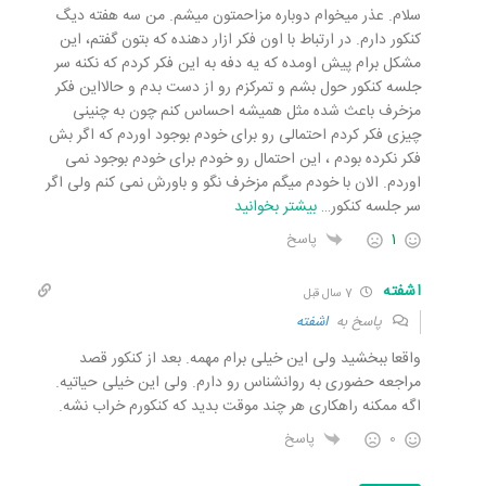
سلام. عذر میخوام دوباره مزاحمتون میشم. من سه هفته دیگ
کنکور دارم. در ارتباط با اون فکر ازار دهنده که بتون گفتم، این
مشکل برام پیش اومده که یه دفه به این فکر کردم که نکنه سر
جلسه کنکور حول بشم و تمرکزم رو از دست بدم و حالااین فکر
مزخرف باعث شده مثل همیشه احساس کنم چون به چنینی
چیزی فکر کردم احتمالی رو برای خودم بوجود اوردم که اگر بش
فکر نکرده بودم ، این احتمال رو خودم برای خودم بوجود نمی
اوردم. الان با خودم میگم مزخرف نگو و باورش نمی کنم ولی اگر
سر جلسه کنکور
…
بیشتر بخوانید
1
پاسخ
اشفته
7 سال قبل
پاسخ به
اشفته
واقعا ببخشید ولی این خیلی برام مهمه. بعد از کنکور قصد
مراجعه حضوری به روانشناس رو دارم. ولی این خیلی حیاتیه.
اگه ممکنه راهکاری هر چند موقت بدید که کنکورم خراب نشه.
0
پاسخ