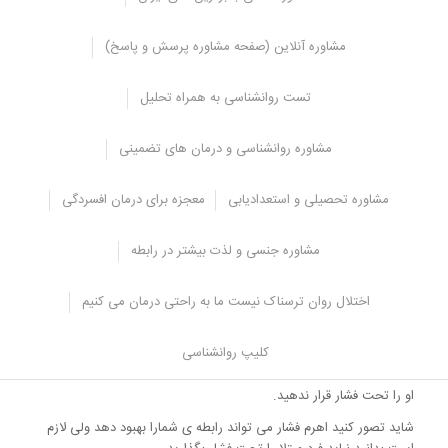
اگر در آرزوی یک زندگی مشترک با قلب هایی مملو از عشق باشید می
توان گفت فرد اسکیزویید این رویا را برای شما محقق نخواهد کرد .
مشاوره آنلاین (صفحه مشاوره پرسش و پاسخ)
ولی شاید خواننده این متن گرفتار یک رابطه عاطفی با فرد مبتلا باشد و یا
با او ازدواج کرده باشد، در این صورت باید راهکارهایی به منظور بهبود
تست روانشناسی به همراه تحلیل
رابطه خود با فرد بیمار بیاموزد.
مشاوره روانشناسی و درمان های تضمینی
انتظار معجزه
در اولین گام به خاطر داشته باشید که شما نمی توانید از او انتظار معجزه
مشاوره تحصیلی و استعدادیابی
معجزه برای درمان افسردگی
داشته باشید .
تصور اینکه شخص اسکیزویید بدون طی کردن روند درمان و بروز نشانه
مشاوره جنسی و لذت بیشتر در رابطه
های مثبت، تغییر کند واقعی نیست، پس قبل از هر چیز واقع گرا باشید و
بدانید که او نمیتواند ارتباطی صمیمانه برقرارکند.
اختلال روان ترسناک نیست ما به راحتی درمان می کنیم
از طرف دیگر تمام مبتلایان به این اختلال به یک شدت درگیر بیماری
نیستند و گاهی رشد عاطفی اتفاق می افتد اما بدانید گاهی این امکان
کلیپ روانشناسی
وجود دارد.
او را تحت فشار قرار ندهید.
شاید تصور کنید اهرم فشار می تواند رابطه ی شمارا بهبود دهد ولی لازم