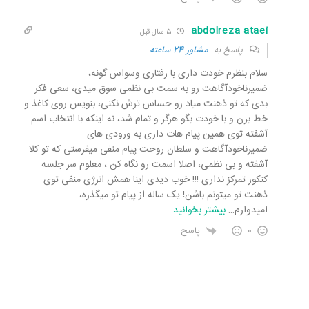
abdolreza ataei
5 سال قبل
پاسخ به
مشاور 24 ساعته
سلام بنظرم خودت داری با رفتاری وسواس گونه،
ضمیرناخودآگاهت رو به سمت بی نظمی سوق میدی، سعی فکر
بدی که تو ذهنت میاد رو حساس ترش نکنی، بنویس روی کاغذ و
خط بزن و با خودت بگو هرگز و تمام شد، نه اینکه با انتخاب اسم
آشفته توی همین پیام هات داری به ورودی های
ضمیرناخودآگاهت و سلطان روحت پیام منفی میفرستی که تو کلا
آشفته و بی نظمی، اصلا اسمت رو نگاه کن ، معلوم سر جلسه
کنکور تمرکز نداری !!! خوب دیدی اینا همش انرژی منفی توی
ذهنت تو میتونم باشن! یک ساله از پیام تو میگذره،
امیدوارم
…
بیشتر بخوانید
0
پاسخ