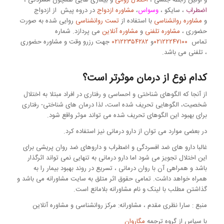
اضطراب
، سایکو ،
وسواس
،
مشاوره ازدواج
در دروه پیش از ازدواج
و
مشاوره روانشناسی
با استفاده از
تست روانشناسی
روایی شده به صورت
حضوری ،
مشاوره تلفنی
و
مشاوره آنلاین
می پردازد. شماره
تماس
۰۲۱۲۲۲۴۷۱۰۰
و
۰۲۱۲۲۳۵۴۲۸۲
جهت رزرو وقت و مشاوره حضوری
، تلفنی می باشد
.
کدام نوع از درمان موثرتر است؟
از آنجا که الگوهای شناختی و احساسی و رفتاری در افراد مبتلا به اختلال
شخصیت، الگوهایی تحریف شده است، لذا درمان های شناختی- رفتاری
برای بهبود این الگوهای تحریف شده می تواند موثر واقع شود.
در بعضی موارد می توان از دارو درمانی نیز استفاده کرد.
غالبا دارو های ضد افسردگی و اضطراب و داروهای ضد روان پریشی برای
این اختلال تجویز می شود اما دارو درمانی به تنهایی نمی تواند اثرگذار
باشد و همراهی آن با روان درمانی ، تسریع در روند بهبود بیمار را به
همراه خواهد داشت.
تمامی حقوق اثر متلق به سایت مشاورانه می باشد و
گذاشتن مطلب با لینک و نام مشاورانه بلامانع است
.
منبع : سارا نظری مقدم ، مشاورانه: مرکز روانشناسی و مشاوره آنلاین
با سپاس از گروه ترجمه
مگاروان