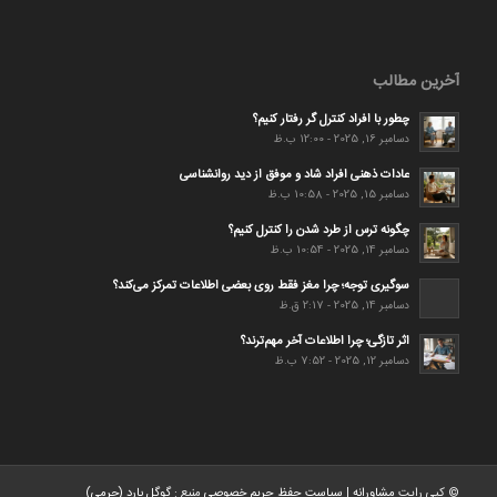
آخرین مطالب
چطور با افراد کنترل گر رفتار کنیم؟
دسامبر 16, 2025 - 12:00 ب.ظ
عادات ذهنی افراد شاد و موفق از دید روانشناسی
دسامبر 15, 2025 - 10:58 ب.ظ
چگونه ترس از طرد شدن را کنترل کنیم؟
دسامبر 14, 2025 - 10:54 ب.ظ
سوگیری توجه؛ چرا مغز فقط روی بعضی اطلاعات تمرکز می‌کند؟
دسامبر 14, 2025 - 2:17 ق.ظ
اثر تازگی؛ چرا اطلاعات آخر مهم‌ترند؟
دسامبر 12, 2025 - 7:52 ب.ظ
© کپی رایت
مشاورانه
|
سیاست حفظ حریم خصوصی
منبع :
گوگل بارد (جرمی)