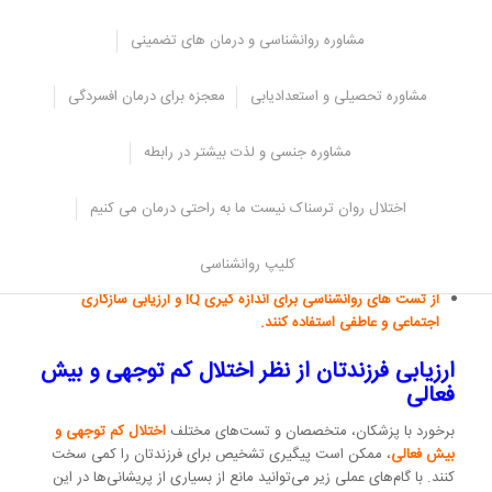
علائم قابل مشاهده و با رد سایر اختلالات استوار می کنند.
مشاوره روانشناسی و درمان های تضمینی
متخصصی که ارزیابی فرزند شما را انجام می دهد طیف وسیعی از سوالات
را از شما می پرسد که باید صادقانه و آشکار به آن ها پاسخ دهید. آن ها
همچنین ممکن است:
مشاوره تحصیلی و استعدادیابی
معجزه برای درمان افسردگی
یک پرونده کامل از سابقه پزشکی و خانوادگی تشکیل دهند.
مشاوره جنسی و لذت بیشتر در رابطه
یک معاینه فیزیکی و یا عصبی عمومی تعیین کنند یا انجام دهند.
یک مصاحبه جامع با شما، فرزندتان و معلم(های) فرزندتان انجام دهند.
اختلال روان ترسناک نیست ما به راحتی درمان می کنیم
از ابزارهای غربالگری استاندارد برای اختلال کم توجهی و بیش فعالی
استفاده کنند.
کلیپ روانشناسی
کودک شما را در بازی یا مدرسه مشاهده کنند.
از تست های روانشناسی برای اندازه گیری IQ و ارزیابی سازگاری
اجتماعی و عاطفی استفاده کنند.
ارزیابی فرزندتان از نظر اختلال کم توجهی و بیش
فعالی
برخورد با پزشکان، متخصصان و تست‌های مختلف
اختلال کم توجهی و
بیش فعالی
، ممکن است پیگیری تشخیص برای فرزندتان را کمی سخت
کنند. با گام‌های عملی زیر می‌توانید مانع از بسیاری از پریشانی‌ها در این