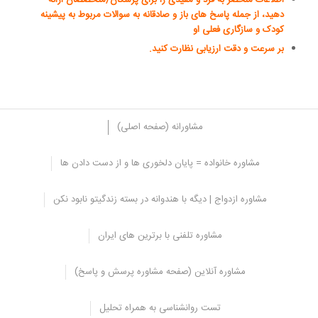
اطلاعات منحصر به فرد و مفیدی را برای پزشکان/متخصصان ارائه
دهید، از جمله پاسخ های باز و صادقانه به سوالات مربوط به پیشینه
کودک و سازگاری فعلی او
بر سرعت و دقت ارزیابی نظارت کنید.
مشاورانه (صفحه اصلی)
مشاوره خانواده = پایان دلخوری ها و از دست دادن ها
نقش پزشک یا متخصص
مشاوره ازدواج | دیگه با هندوانه در بسته زندگیتو نابود نکن
معمولاً بیش از یک متخصص کودک را از نظر علائم اختلال کم توجهی و
بیش فعالی ارزیابی می کنند.
پزشکان، روانشناسان بالینی و مشاوران
مشاوره تلفنی با برترین های ایران
مدرسه، مددکاران اجتماعی بالینی، آسیب شناسان گفتار درمانی،
متخصصان یادگیری و مربیان
هر کدام نقش مهمی در ارزیابی اختلال کم
توجهی و بیش فعالی ایفا می کنند.
مشاوره آنلاین (صفحه مشاوره پرسش و پاسخ)
مانند بزرگسالان، هیچ آزمایش، آزمایشگاه یا تصویربرداری خاصی برای
تست روانشناسی به همراه تحلیل
تشخیص وجود ندارد. در عوض، پزشکان نتیجه گیری خود را بر اساس