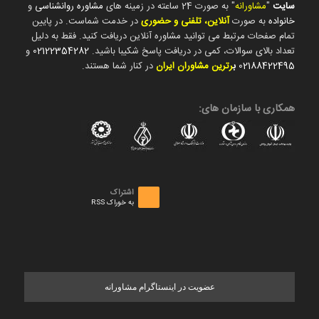
سایت
"
مشاورانه
" به صورت 24 ساعته در زمینه های
مشاوره روانشناسی
و
خانواده
به صورت
آنلاین، تلفنی و حضوری
در خدمت شماست. در پایین
تمام صفحات مرتبط می توانید مشاوره آنلاین دریافت کنید. فقط به دلیل
تعداد بالای سوالات، کمی در دریافت پاسخ شکیبا باشید.
02122354282
و
02188422495
ب
رترین مشاوران ایران
در کنار شما هستند.
همکاری با سازمان های:
اشتراک
به خوراک RSS
عضویت در اینستاگرام مشاورانه